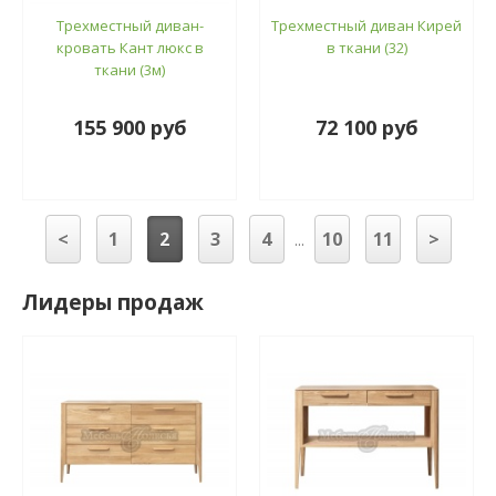
Трехместный диван-
Трехместный диван Кирей
кровать Кант люкс в
в ткани (32)
ткани (3м)
155 900 руб
72 100 руб
<
1
2
3
4
10
11
>
...
Лидеры продаж