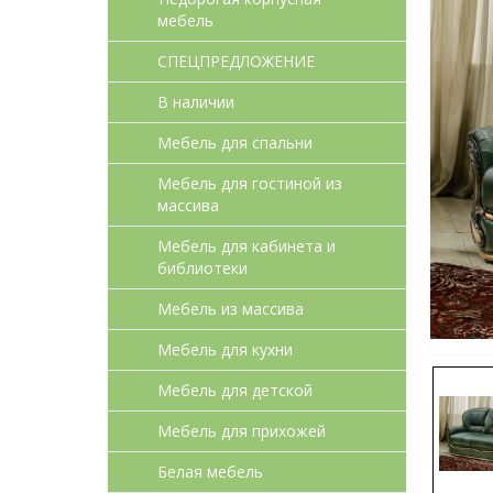
мебель
СПЕЦПРЕДЛОЖЕНИЕ
В наличии
Мебель для спальни
Мебель для гостиной из
массива
Мебель для кабинета и
библиотеки
Мебель из массива
Мебель для кухни
Мебель для детcкой
Мебель для прихожей
Белая мебель