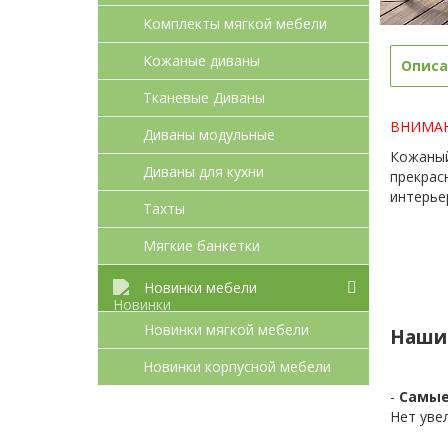
Комплекты мягкой мебели
Кожаные диваны
Описа
Тканевые Диваны
ВНИМАНИ
Диваны модульные
Кожаный
Диваны для кухни
прекрас
интерье
Тахты
Мягкие банкетки
Новинки мебели
Новинки мягкой мебели
Наши
Новинки корпусной мебели
-
Самые
Нет уве