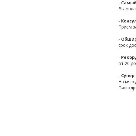
-
Самый
Вы опла
-
Консул
Приём з
-
Обшир
срок до
-
Рекор
от 20 до
-
Супер 
На мягк
Пинскдр