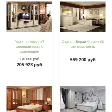
Гостиная Алези #7
Спальня Верди Классик #2
слоновая кость с
слоновая кость
золочением
370 000 руб
559 200 руб
205 923 руб