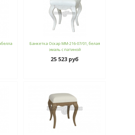
абелла
Банкетка Оскар ММ-216-07/01, белая
эмаль с патиной
25 523 руб