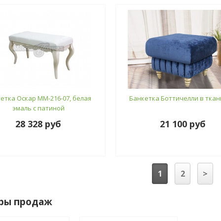
етка Оскар ММ-216-07, белая
Банкетка Боттичелли в ткани
эмаль с патиной
28 328 руб
21 100 руб
1
2
>
ры продаж