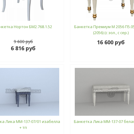
нкетка Нортон БМ2.768.1.52
Банкетка Премиум М 2056 П5.05
(2056) (с зол., с сер.)
9 600 руб
16 600 руб
6 816 руб
ка Лика ММ-137-07/01 изабелла
Банкетка Лика ММ-137-07 бела
+ тп