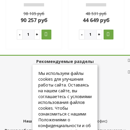
98 105 руб
48 531 руб
90 257 руб
44 649 руб
Рекомендуемые разделы
Полезные ссылки
Мы используем файлы
cookies для улучшения
работы сайта. Оставаясь
на нашем сайте, вы
+7 (925) 084-10-60
соглашаетесь с условиями
использования файлов
cookies. Чтобы
info@belmebelshop.ru
ознакомиться с нашими
Положениями о
Наш адрес:
Москва
,
ул.Плещеева д.12 (офис)
конфиденциальности и об