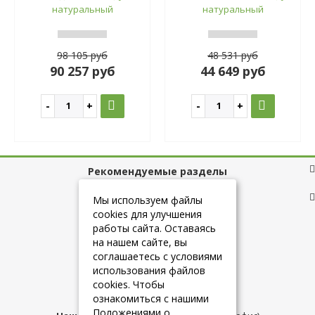
натуральный
натуральный
98 105 руб
48 531 руб
90 257 руб
44 649 руб
Рекомендуемые разделы
Полезные ссылки
Мы используем файлы
cookies для улучшения
работы сайта. Оставаясь
на нашем сайте, вы
+7 (925) 084-10-60
соглашаетесь с условиями
использования файлов
cookies. Чтобы
info@belmebelshop.ru
ознакомиться с нашими
Положениями о