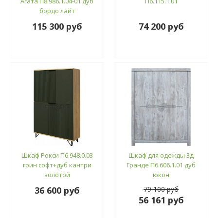
Агата П8.986.1.04-01 дуб
П6.115.1.01
бордо лайт
115 300 руб
74 200 руб
Шкаф Рокси П6.948.0.03
Шкаф для одежды 3д
грин софт+дуб кантри
Гранде П6.606.1.01 дуб
золотой
юкон
36 600 руб
79 100 руб
56 161 руб