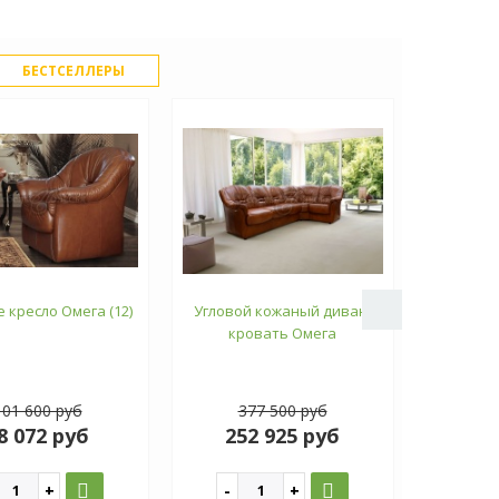
БЕСТСЕЛЛЕРЫ
 кресло Омега (12)
Угловой кожаный диван-
Трехме
кровать Омега
диван-
101 600 руб
377 500 руб
2
8 072 руб
252 925 руб
14