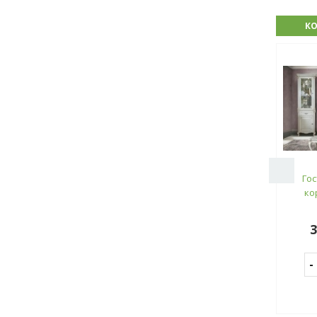
КО
Гос
ко
3