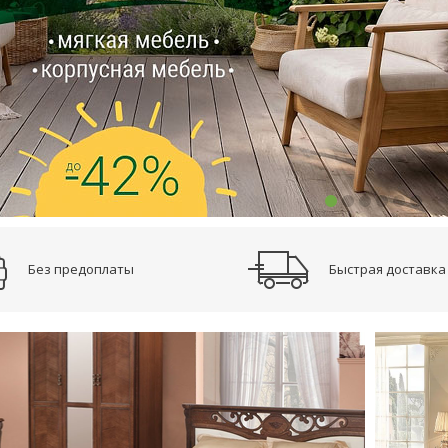
Без предоплаты
Короткие сроки
Бесплатная доставка, подъем, сборка*
Оплата удобным для вас способом: наличные,
нковская карта,интернет эквайринг и СБП
Безналичный расчёт с ндс и без НДС
Без предоплаты
Быстрая доставка