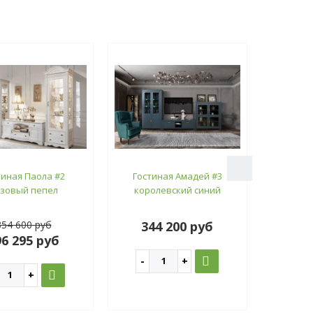
тиная Паола #2
Гостиная Амадей #3
Трёхме
зовый пепел
королевский синий
див
354 600 руб
344 200 руб
1
96 295 руб
13