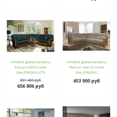
Угловой диван-кровать
Угловой диван-кровать
Консул 2020 в коже
Магнат люкс в ткани
(3мL/R902R/L) (СП)
(3mL/R901R/L)
831 400 руб
453 900 руб
656 806 руб