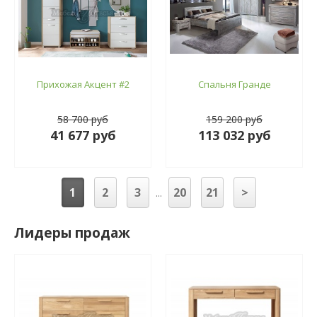
Прихожая Акцент #2
Спальня Гранде
58 700 руб
159 200 руб
41 677 руб
113 032 руб
1
2
3
20
21
>
...
Лидеры продаж