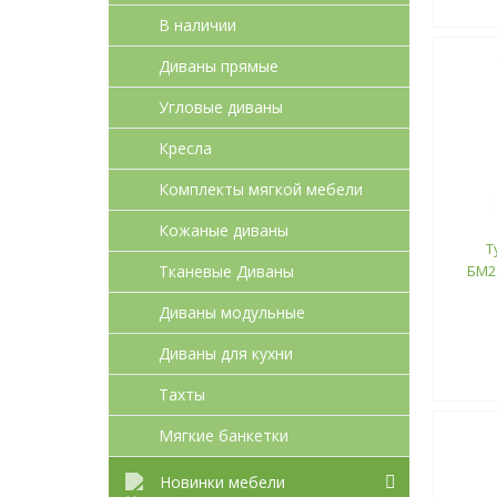
В наличии
Диваны прямые
Угловые диваны
Кресла
Комплекты мягкой мебели
Кожаные диваны
Т
Тканевые Диваны
БМ2.
Диваны модульные
Диваны для кухни
Тахты
Мягкие банкетки
Новинки мебели