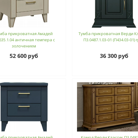
мба прикроватная Амадей
Тумба прикроватная Верди К
635.1.04 античная темпера с
П3.0487.1.03-01 (П434.03-01) 
золочением
52 600 руб
36 300 руб
мба прикроватная Амадей
Комод Верди Классик П3.0487