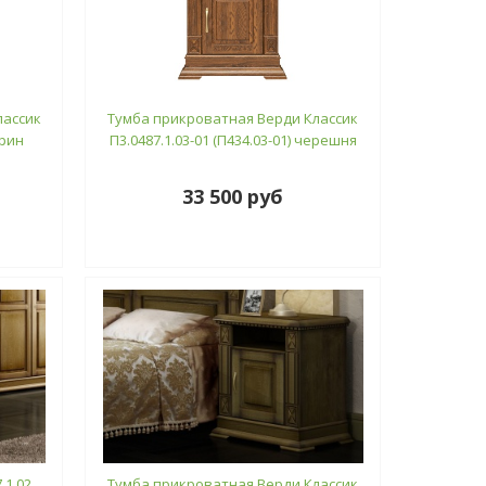
лассик
Тумба прикроватная Верди Классик
грин
П3.0487.1.03-01 (П434.03-01) черешня
33 500 руб
.1.02
Тумба прикроватная Верди Классик