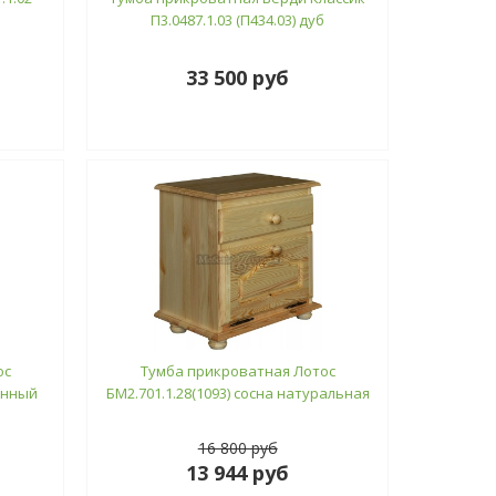
П3.0487.1.03 (П434.03) дуб
33 500 руб
ос
Тумба прикроватная Лотос
анный
БМ2.701.1.28(1093) сосна натуральная
16 800 руб
13 944 руб