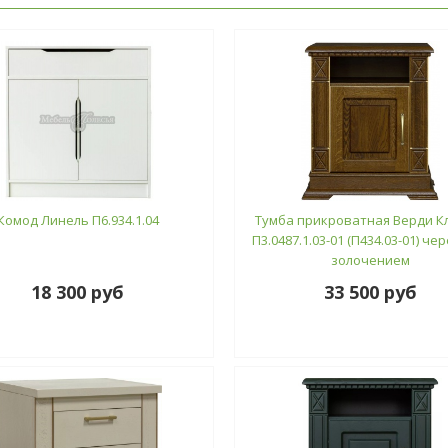
Комод Линель П6.934.1.04
Тумба прикроватная Верди К
П3.0487.1.03-01 (П434.03-01) че
золочением
18 300 руб
33 500 руб