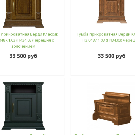
 прикроватная Верди Классик
Тумба прикроватная Верди К
0487.1.03 (П434.03) черешня с
П3.0487.1.03 (П434.03) чере
золочением
33 500 руб
33 500 руб