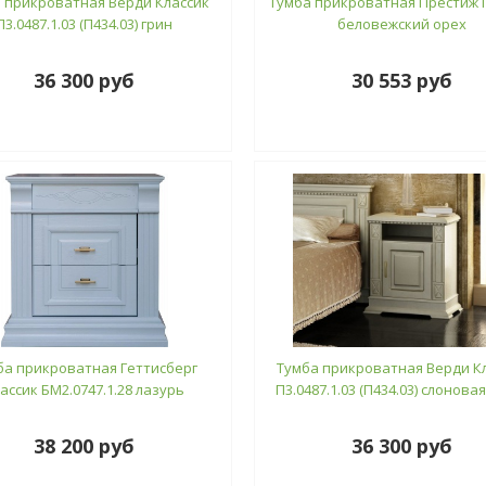
 прикроватная Верди Классик
Тумба прикроватная Престиж 
П3.0487.1.03 (П434.03) грин
беловежский орех
36 300 руб
30 553 руб
ба прикроватная Геттисберг
Тумба прикроватная Верди К
ассик БМ2.0747.1.28 лазурь
П3.0487.1.03 (П434.03) слонова
38 200 руб
36 300 руб