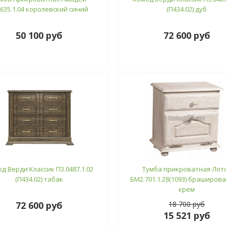
.635.1.04 королевский синий
(П434.02) дуб
50 100 руб
72 600 руб
д Верди Классик П3.0487.1.02
Тумба прикроватная Лот
(П434.02) табак
БМ2.701.1.28(1093) браширов
крем
72 600 руб
18 700 руб
15 521 руб