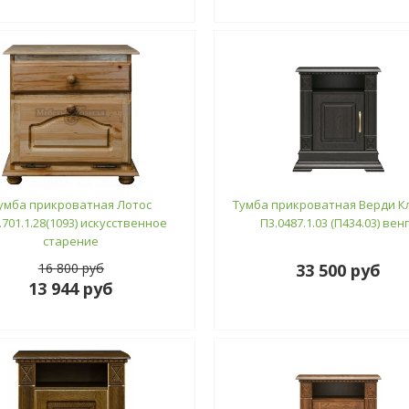
умба прикроватная Лотос
Тумба прикроватная Верди К
701.1.28(1093) искусственное
П3.0487.1.03 (П434.03) вен
старение
16 800 руб
33 500 руб
13 944 руб