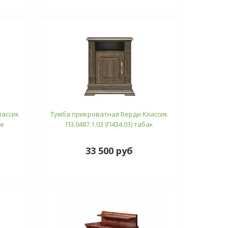
лассик
Тумба прикроватная Верди Классик
ге
П3.0487.1.03 (П434.03) табак
33 500 руб