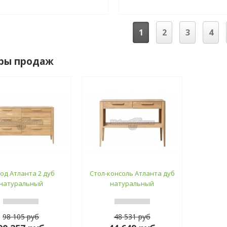
1
2
3
4
ры продаж
од Атланта 2 дуб
Стол-консоль Атланта дуб
натуральный
натуральный
98 105 руб
48 531 руб