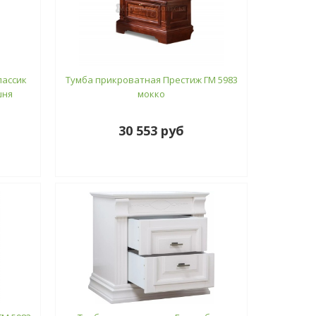
лассик
Тумба прикроватная Престиж ГМ 5983
шня
мокко
30 553 руб