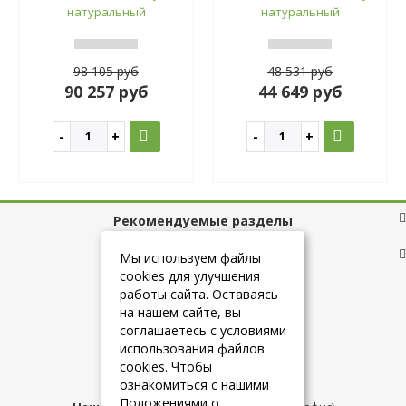
натуральный
натуральный
98 105 руб
48 531 руб
90 257 руб
44 649 руб
Рекомендуемые разделы
Полезные ссылки
Мы используем файлы
cookies для улучшения
работы сайта. Оставаясь
на нашем сайте, вы
+7 (925) 084-10-60
соглашаетесь с условиями
использования файлов
cookies. Чтобы
info@belmebelshop.ru
ознакомиться с нашими
Положениями о