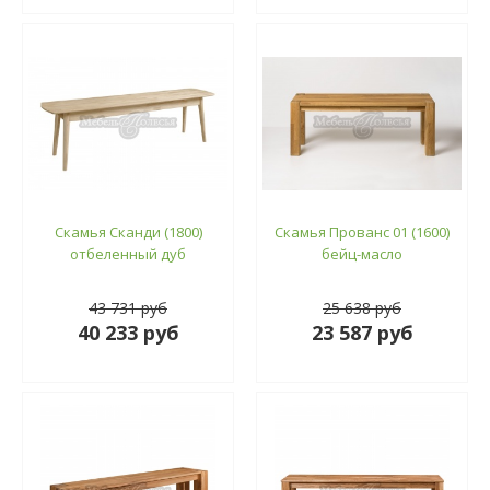
Скамья Сканди (1800)
Скамья Прованс 01 (1600)
отбеленный дуб
бейц-масло
43 731 руб
25 638 руб
40 233 руб
23 587 руб