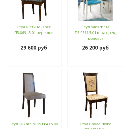
Стул Юстина Люкс
Стул Алексис М
П5.0691.5.01 черешня
П5.0611.5.01 (с пат., с/к,
молоко)
29 600 руб
26 200 руб
Стул Чикаго М П5.0641.5.00
Стул Паола Люкс