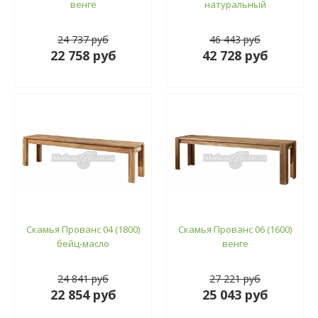
венге
натуральный
24 737 руб
46 443 руб
22 758 руб
42 728 руб
Скамья Прованс 04 (1800)
Скамья Прованс 06 (1600)
бейц-масло
венге
24 841 руб
27 221 руб
22 854 руб
25 043 руб