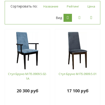
Сортировать по:
Название
Рейтинг
Цена
Вид:
Стул Бруно М П5.0909.5.02-
Стул Бруно М П5.0909.5.01
1А
20 300 руб
17 100 руб