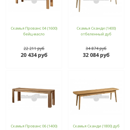
Скамья Прованс 04 (1600)
Скамья Сканди (1400)
бейц-масло
отбеленный дуб
22 211 руб
34 874 руб
20 434 руб
32 084 руб
Скамья Прованс 06 (1400)
Скамья Сканди (1800) дуб