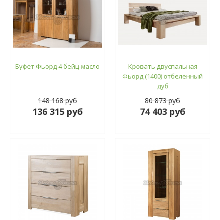
Буфет Фьорд 4 бейц-масло
Кровать двуспальная
Фьорд (1400) отбеленный
дуб
148 168 руб
80 873 руб
136 315 руб
74 403 руб