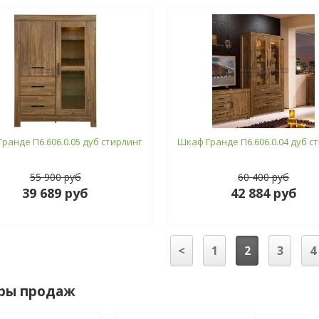
ранде П6.606.0.05 дуб стирлинг
Шкаф Гранде П6.606.0.04 дуб с
55 900 руб
60 400 руб
39 689 руб
42 884 руб
<
1
2
3
4
ры продаж