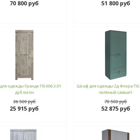
70 800 руб
51 800 руб
для одежды Гранде П6.606.3.01
Шкаф для одежды 2д Флора П6.9
дуб юкон
зелёный самшит
36 500 руб
70 500 руб
25 915 руб
52 875 руб