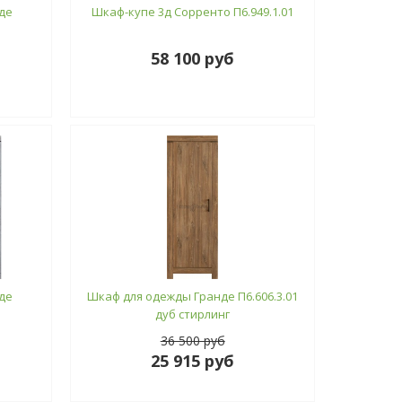
де
Шкаф-купе 3д Сорренто П6.949.1.01
58 100 руб
де
Шкаф для одежды Гранде П6.606.3.01
дуб стирлинг
36 500 руб
25 915 руб