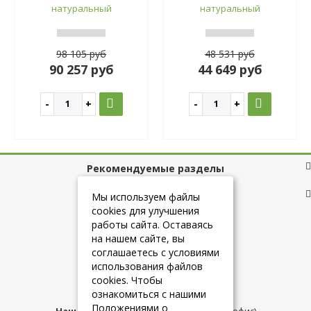
натуральный
натуральный
98 105 руб
48 531 руб
90 257 руб
44 649 руб
Рекомендуемые разделы
Полезные ссылки
Мы используем файлы
cookies для улучшения
работы сайта. Оставаясь
на нашем сайте, вы
+7 (925) 084-10-60
соглашаетесь с условиями
использования файлов
cookies. Чтобы
info@belmebelshop.ru
ознакомиться с нашими
Положениями о
Наш адрес:
Москва
,
ул.Плещеева д.12 (офис)