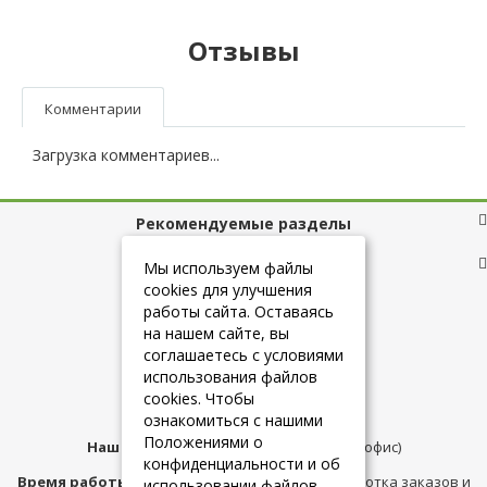
Отзывы
Комментарии
Загрузка комментариев...
Рекомендуемые разделы
Полезные ссылки
Мы используем файлы
cookies для улучшения
работы сайта. Оставаясь
на нашем сайте, вы
+7 (925) 084-10-60
соглашаетесь с условиями
использования файлов
cookies. Чтобы
info@belmebelshop.ru
ознакомиться с нашими
Положениями о
Наш адрес:
Москва
,
ул.Плещеева д.12 (офис)
конфиденциальности и об
Время работы магазина:
с 10:00 до 21:00 (обработка заказов и
использовании файлов