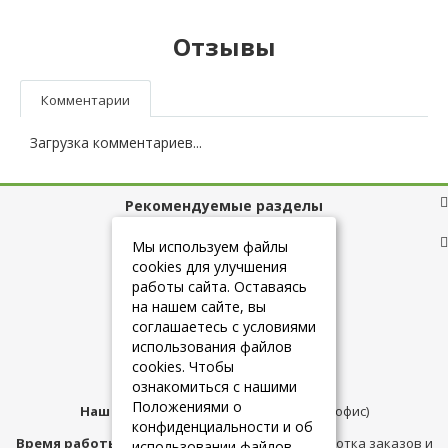
Отзывы
Комментарии
Загрузка комментариев...
Рекомендуемые разделы
Полезные ссылки
Мы используем файлы
cookies для улучшения
работы сайта. Оставаясь
на нашем сайте, вы
+7 (925) 084-10-60
соглашаетесь с условиями
использования файлов
cookies. Чтобы
info@belmebelshop.ru
ознакомиться с нашими
Положениями о
Наш адрес:
Москва
,
ул.Плещеева д.12 (офис)
конфиденциальности и об
Время работы магазина:
с 10:00 до 21:00 (обработка заказов и
использовании файлов