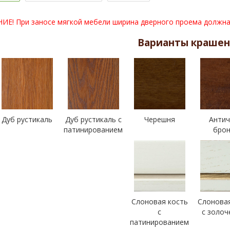
Е! При заносе мягкой мебели ширина дверного проема должна 
Варианты краше
Дуб рустикаль
Дуб рустикаль с
Черешня
Антич
патинированием
брон
Слоновая кость
Слоновая
с
с золоч
патинированием