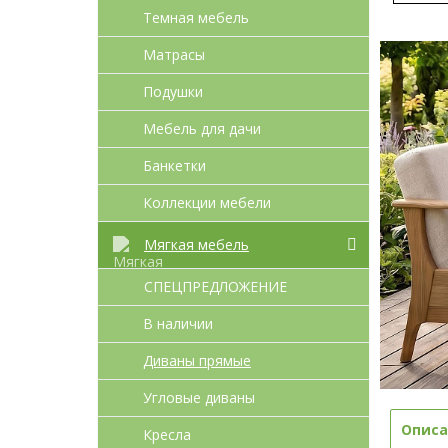
Темная мебель
Матрасы
Подушки
Мебель для дачи
Банкетки
Коллекции мебели
Мягкая мебель
СПЕЦПРЕДЛОЖЕНИЕ
В наличии
Диваны прямые
Угловые диваны
Описа
Кресла