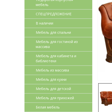
мебель
СПЕЦПРЕДЛОЖЕНИЕ
В наличии
Мебель для спальни
Мебель для гостиной из
массива
Мебель для кабинета и
библиотеки
Мебель из массива
Мебель для кухни
Мебель для детcкой
Мебель для прихожей
Белая мебель