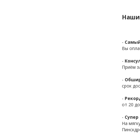
Наши
-
Самый
Вы опла
-
Консул
Приём з
-
Обшир
срок до
-
Рекор
от 20 до
-
Супер 
На мягк
Пинскдр