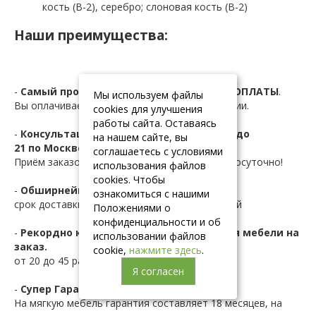
кость (B-2), серебро; слоновая кость (B-2)
Наши преимущества:
-
Самый простой Заказ мебели БЕЗ ПРЕДОПЛАТЫ
.
Мы используем файлы
Вы оплачиваете мебель на дому при получении.
cookies для улучшения
работы сайта. Оставаясь
-
Консультация и заказ по телефону с 10 до
на нашем сайте, вы
21 по Москве.
соглашаетесь с условиями
Приём заказов с сайта осуществляется круглосуточно!
использования файлов
cookies. Чтобы
-
Обширнейшая складская программа.
ознакомиться с нашими
срок доставки по Москве и Мо от 1 до 10 дней
Положениями о
конфиденциальности и об
-
Рекордно короткие сроки изготовления мебели на
использовании файлов
заказ.
cookie,
нажмите здесь
.
от 20 до 45 рабочих дней
Я согласен
-
Супер Гарантия до 2-х лет
На мягкую мебель гарантия составляет 18 месяцев, на