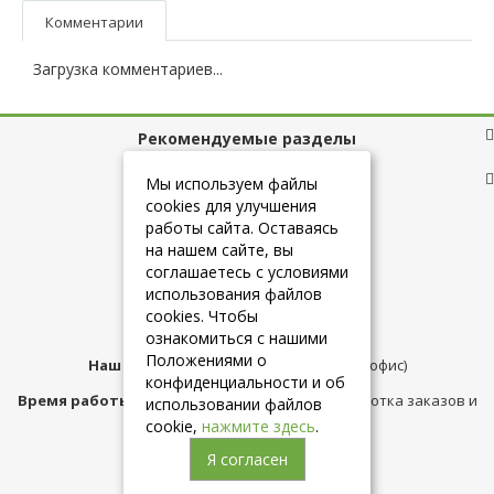
Комментарии
Загрузка комментариев...
Рекомендуемые разделы
Полезные ссылки
Мы используем файлы
cookies для улучшения
работы сайта. Оставаясь
на нашем сайте, вы
+7 (925) 084-10-60
соглашаетесь с условиями
использования файлов
cookies. Чтобы
info@belmebelshop.ru
ознакомиться с нашими
Положениями о
Наш адрес:
Москва
,
ул.Плещеева д.12 (офис)
конфиденциальности и об
Время работы магазина:
с 10:00 до 21:00 (обработка заказов и
использовании файлов
консультация)
cookie,
нажмите здесь
.
Я согласен