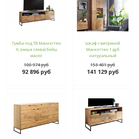
Тумба под ТВ Манхэттен
Шкаф с витриной
1L (ниша слева) бейц-
Манхэттен 1 дуб
масло
натуральный
100 974 руб
153 401 руб
92 896 руб
141 129 руб