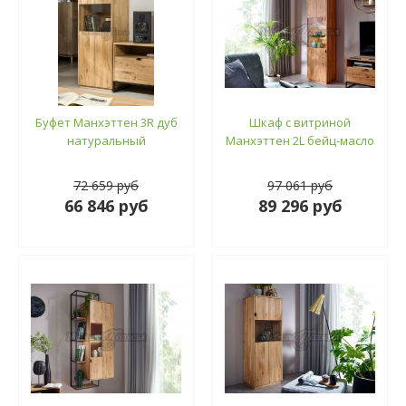
Буфет Манхэттен 3R дуб
Шкаф с витриной
натуральный
Манхэттен 2L бейц-масло
72 659 руб
97 061 руб
66 846 руб
89 296 руб