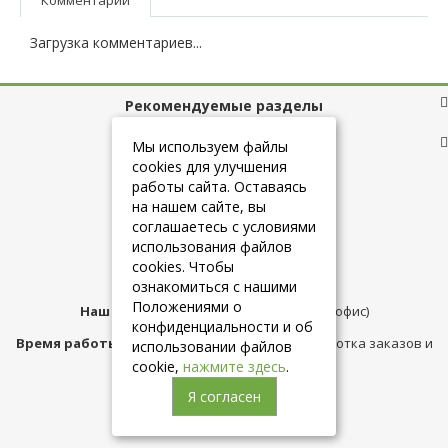
Загрузка комментариев...
Рекомендуемые разделы
Полезные ссылки
Мы используем файлы
cookies для улучшения
работы сайта. Оставаясь
на нашем сайте, вы
+7 (925) 084-10-60
соглашаетесь с условиями
использования файлов
cookies. Чтобы
info@belmebelshop.ru
ознакомиться с нашими
Положениями о
Наш адрес:
Москва
,
ул.Плещеева д.12 (офис)
конфиденциальности и об
Время работы магазина:
с 10:00 до 21:00 (обработка заказов и
использовании файлов
консультация)
cookie,
нажмите здесь
.
Я согласен