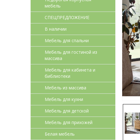
мебель
СПЕЦПРЕДЛОЖЕНИЕ
В наличии
Мебель для спальни
Мебель для гостиной из
массива
Мебель для кабинета и
библиотеки
Мебель из массива
Мебель для кухни
Мебель для детcкой
Мебель для прихожей
Белая мебель