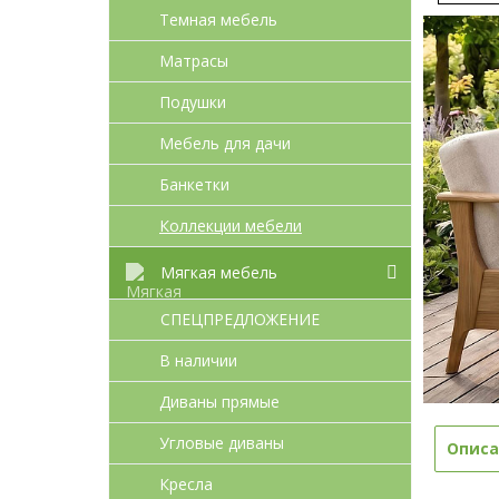
Темная мебель
Матрасы
Подушки
Мебель для дачи
Банкетки
Коллекции мебели
Мягкая мебель
СПЕЦПРЕДЛОЖЕНИЕ
В наличии
Диваны прямые
Угловые диваны
Описа
Кресла