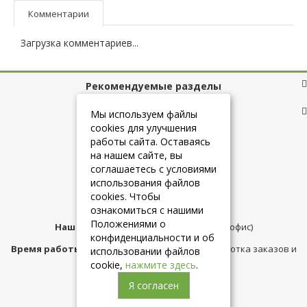
Комментарии
Загрузка комментариев...
Рекомендуемые разделы
Полезные ссылки
Мы используем файлы
cookies для улучшения
работы сайта. Оставаясь
на нашем сайте, вы
+7 (925) 084-10-60
соглашаетесь с условиями
использования файлов
cookies. Чтобы
info@belmebelshop.ru
ознакомиться с нашими
Положениями о
Наш адрес:
Москва
,
ул.Плещеева д.12 (офис)
конфиденциальности и об
Время работы магазина:
с 10:00 до 21:00 (обработка заказов и
использовании файлов
консультация)
cookie,
нажмите здесь
.
Я согласен