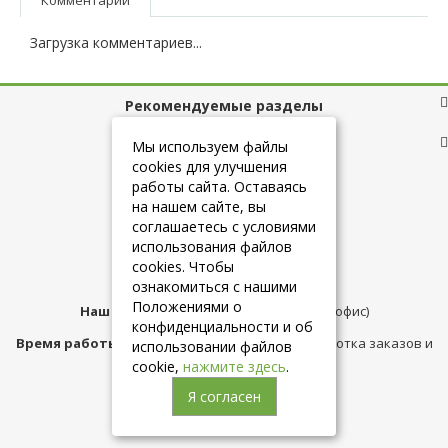
Загрузка комментариев...
Рекомендуемые разделы
Полезные ссылки
Мы используем файлы
cookies для улучшения
работы сайта. Оставаясь
на нашем сайте, вы
+7 (925) 084-10-60
соглашаетесь с условиями
использования файлов
cookies. Чтобы
info@belmebelshop.ru
ознакомиться с нашими
Положениями о
Наш адрес:
Москва
,
ул.Плещеева д.12 (офис)
конфиденциальности и об
Время работы магазина:
с 10:00 до 21:00 (обработка заказов и
использовании файлов
консультация)
cookie,
нажмите здесь
.
Я согласен