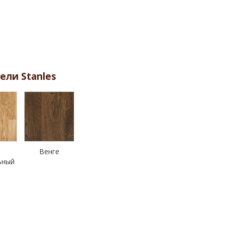
ели Stanles
Венге
ьный