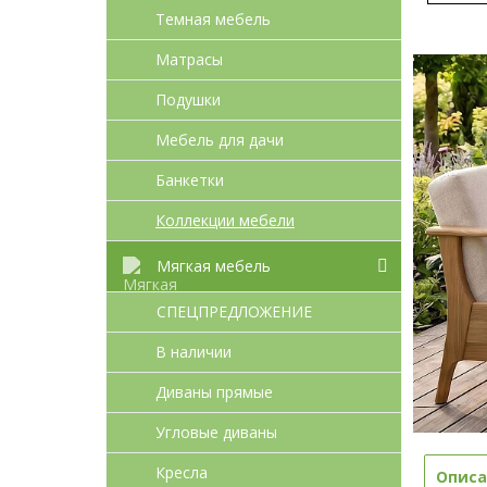
Темная мебель
Матрасы
Подушки
Мебель для дачи
Банкетки
Коллекции мебели
Мягкая мебель
СПЕЦПРЕДЛОЖЕНИЕ
В наличии
Диваны прямые
Угловые диваны
Кресла
Описа