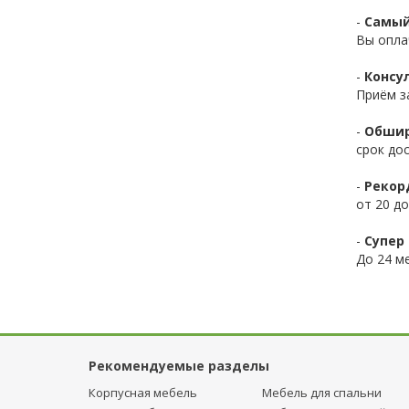
-
Самый
Вы опла
-
Консул
Приём з
-
Обшир
срок до
-
Рекор
от 20 до
-
Супер 
До 24 ме
Рекомендуемые разделы
Корпусная мебель
Мебель для спальни