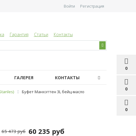
Войти
Регистрация
ка
Гарантия
Статьи
Контакты
0
ГАЛЕРЕЯ
КОНТАКТЫ
0
tanles)
Буфет Манхэттен 3L бейц-масло
0
60 235 руб
65 473 руб