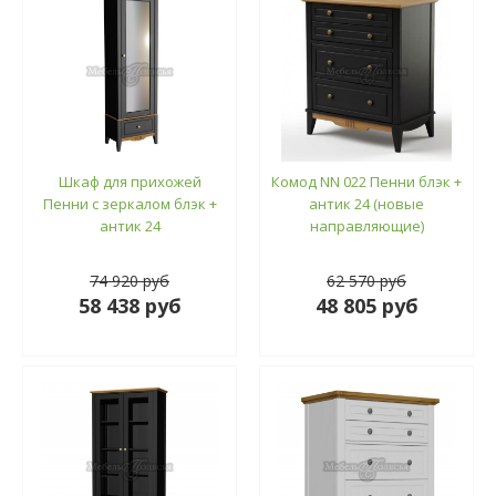
Шкаф для прихожей
Комод NN 022 Пенни блэк +
Пенни с зеркалом блэк +
антик 24 (новые
антик 24
направляющие)
74 920 руб
62 570 руб
58 438 руб
48 805 руб