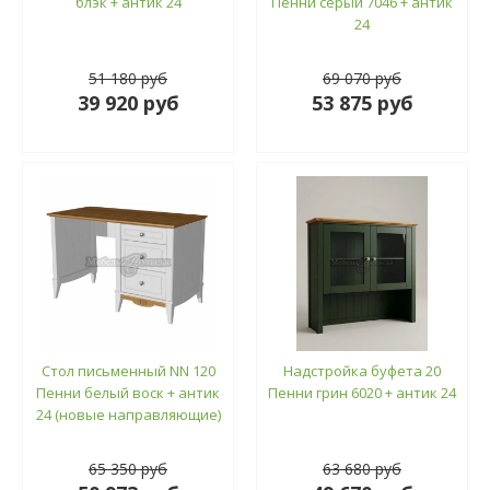
блэк + антик 24
Пенни серый 7046 + антик
24
51 180 руб
69 070 руб
39 920 руб
53 875 руб
Стол письменный NN 120
Надстройка буфета 20
Пенни белый воск + антик
Пенни грин 6020 + антик 24
24 (новые направляющие)
65 350 руб
63 680 руб