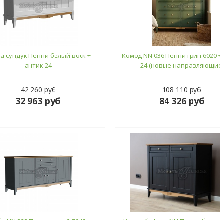
а сундук Пенни белый воск +
Комод NN 036 Пенни грин 6020 
антик 24
24 (новые направляющие
42 260 руб
108 110 руб
32 963 руб
84 326 руб