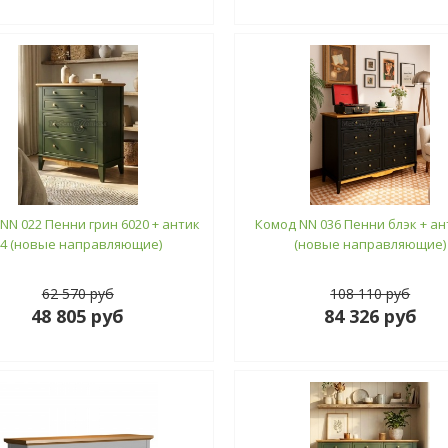
NN 022 Пенни грин 6020 + антик
Комод NN 036 Пенни блэк + ан
24 (новые направляющие)
(новые направляющие)
62 570 руб
108 110 руб
48 805 руб
84 326 руб