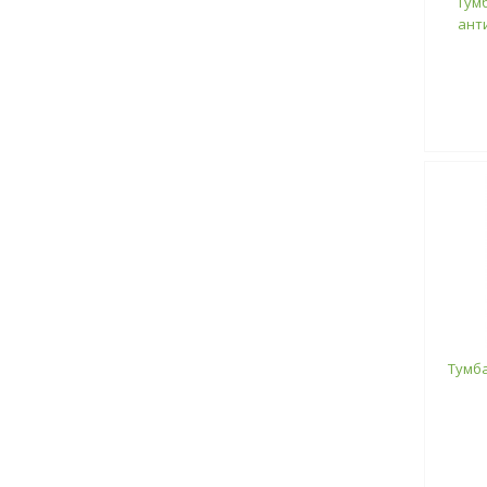
Тумб
ант
Тумба