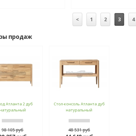
<
1
2
3
4
ры продаж
од Атланта 2 дуб
Стол-консоль Атланта дуб
натуральный
натуральный
98 105 руб
48 531 руб