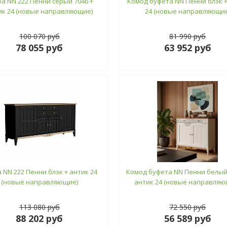
а NN 222 Пенни серый 7046 +
Комод буфета NN Пенни блэк +
ик 24 (новые направляющие)
24 (новые направляющие
100 070 руб
81 990 руб
78 055 руб
63 952 руб
 NN 222 Пенни блэк + антик 24
Комод буфета NN Пенни белый
(новые направляющие)
антик 24 (новые направляю
113 080 руб
72 550 руб
88 202 руб
56 589 руб