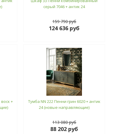
 антик
Шкаф 33 Пенни комбинированный
)
серый 7046 + антик 24
159 790 руб
124 636 руб
 воск +
Тумба NN 222 Пенни грин 6020 + антик
щие)
24 (новые направляющие)
113 080 руб
88 202 руб