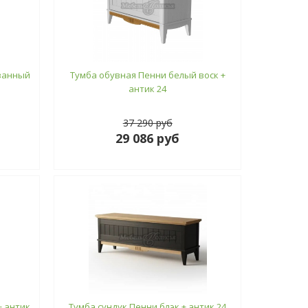
ванный
Тумба обувная Пенни белый воск +
антик 24
37 290 руб
29 086 руб
+ антик
Тумба сундук Пенни блэк + антик 24