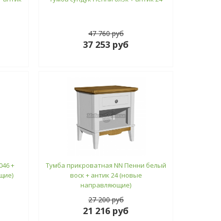
47 760 руб
37 253 руб
046 +
Тумба прикроватная NN Пенни белый
щие)
воск + антик 24 (новые
направляющие)
27 200 руб
21 216 руб