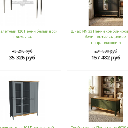
уалетный 120 Пенни белый воск
Шкаф NN 33 Пенни комбиниро
+ антик 24
блэк + антик 24 (новые
направляющие)
45 290 руб
201 900 руб
35 326 руб
157 482 руб
 для посуды 101 Пенни серый
Тумба сундук Пенни грин 6020 