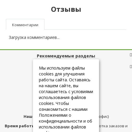
Отзывы
Комментарии
Загрузка комментариев...
Рекомендуемые разделы
Полезные ссылки
Мы используем файлы
cookies для улучшения
работы сайта. Оставаясь
на нашем сайте, вы
+7 (925) 084-10-60
соглашаетесь с условиями
использования файлов
cookies. Чтобы
info@belmebelshop.ru
ознакомиться с нашими
Положениями о
Наш адрес:
Москва
,
ул.Плещеева д.12 (офис)
конфиденциальности и об
Время работы магазина:
с 10:00 до 21:00 (обработка заказов и
использовании файлов