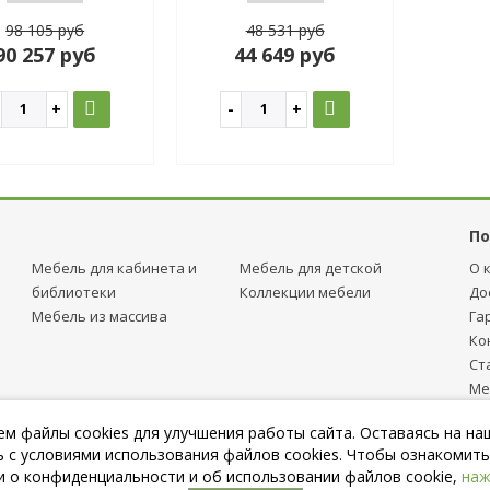
98 105 руб
48 531 руб
90 257 руб
44 649 руб
По
Мебель для кабинета и
Мебель для детcкой
О 
библиотеки
Коллекции мебели
До
Мебель из массива
Га
Ко
Ст
Ме
тр
м файлы cookies для улучшения работы сайта. Оставаясь на на
Пу
 с условиями использования файлов cookies. Чтобы ознакомить
 о конфиденциальности и об использовании файлов cookie,
наж