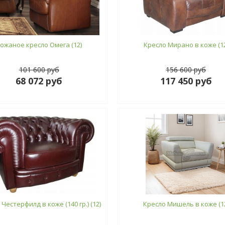
ожаное кресло Омега (12)
Кресло Мирано в коже (12
101 600 руб
156 600 руб
68 072 руб
117 450 руб
Честерфилд в коже (140 гр.) (12)
Кресло Мишель в коже (1