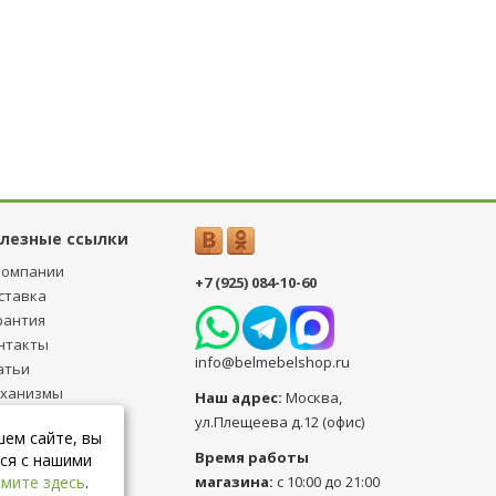
лезные ссылки
компании
+7 (925) 084-10-60
ставка
рантия
нтакты
info@belmebelshop.ru
атьи
ханизмы
Наш адрес:
Москва
,
ансформации
ул.Плещеева д.12 (офис)
шем сайте, вы
бличная оферта
Время работы
ся с нашими
магазина:
с 10:00 до 21:00
мите здесь
.