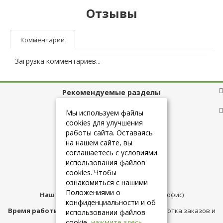
Отзывы
Комментарии
Загрузка комментариев...
Рекомендуемые разделы
Полезные ссылки
Мы используем файлы
cookies для улучшения
работы сайта. Оставаясь
на нашем сайте, вы
+7 (925) 084-10-60
соглашаетесь с условиями
использования файлов
cookies. Чтобы
info@belmebelshop.ru
ознакомиться с нашими
Положениями о
Наш адрес:
Москва
,
ул.Плещеева д.12 (офис)
конфиденциальности и об
Время работы магазина:
с 10:00 до 21:00 (обработка заказов и
использовании файлов
консультация)
cookie,
нажмите здесь
.