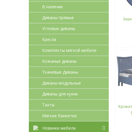
В наличии
Диваны прямые
Зерк
Угловые диваны
Кресла
Комплекты мягкой мебели
Кожаные диваны
Тканевые Диваны
Диваны модульные
Диваны для кухни
Тахты
Кроват
Мягкие банкетки
Новинки мебели