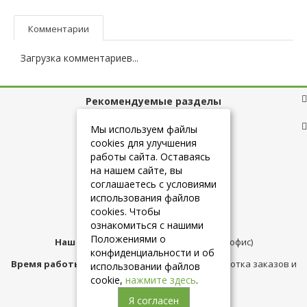
Комментарии
Загрузка комментариев...
Рекомендуемые разделы
Полезные ссылки
Мы используем файлы
cookies для улучшения
работы сайта. Оставаясь
на нашем сайте, вы
+7 (925) 084-10-60
соглашаетесь с условиями
использования файлов
cookies. Чтобы
info@belmebelshop.ru
ознакомиться с нашими
Положениями о
Наш адрес:
Москва
,
ул.Плещеева д.12 (офис)
конфиденциальности и об
Время работы магазина:
с 10:00 до 21:00 (обработка заказов и
использовании файлов
консультация)
cookie,
нажмите здесь
.
Я согласен