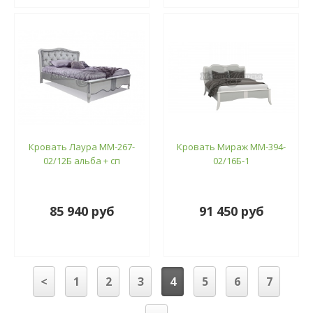
Кровать Лаура ММ-267-
Кровать Мираж ММ-394-
02/12Б альба + сп
02/16Б-1
85 940 руб
91 450 руб
<
1
2
3
4
5
6
7