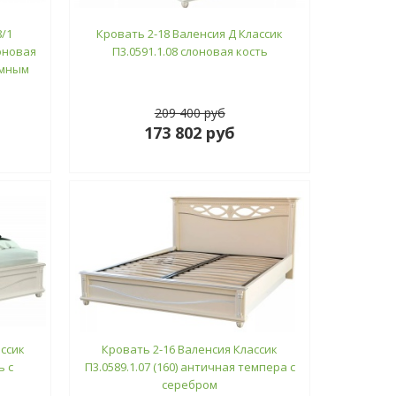
/1
Кровать 2-18 Валенсия Д Классик
лоновая
П3.0591.1.08 слоновая кость
ёмным
209 400 руб
173 802 руб
ассик
Кровать 2-16 Валенсия Классик
ь с
П3.0589.1.07 (160) античная темпера с
серебром