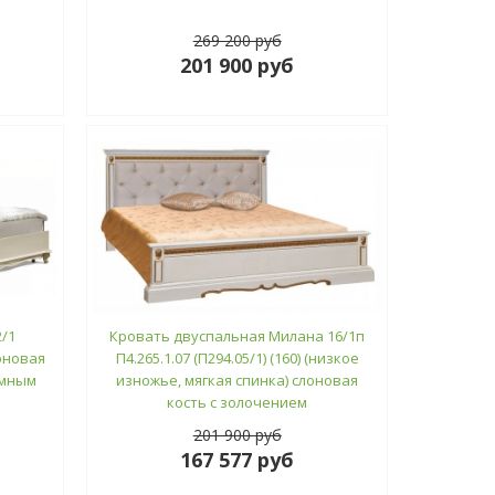
269 200 руб
201 900 руб
/1
Кровать двуспальная Милана 16/1п
лоновая
П4.265.1.07 (П294.05/1) (160) (низкое
ёмным
изножье, мягкая спинка) слоновая
кость с золочением
201 900 руб
167 577 руб