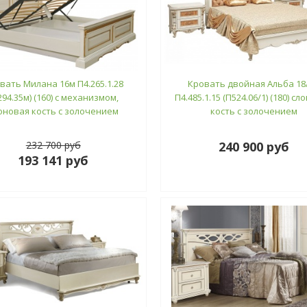
вать Милана 16м П4.265.1.28
Кровать двойная Альба 18
294.35м) (160) с механизмом,
П4.485.1.15 (П524.06/1) (180) с
оновая кость с золочением
кость с золочением
232 700 руб
240 900 руб
193 141 руб