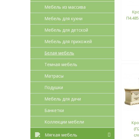
Мебель из массива
Кро
П4.485
Мебель для кухни
Мебель для детcкой
Мебель для прихожей
Белая мебель
Темная мебель
Матрасы
Подушки
Мебель для дачи
Банкетки
Коллекции мебели
Кро
(П
Мягкая мебель
сл