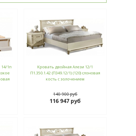
 14/1п
Кровать двойная Алези 12/1
низкое
П1.350.1.42 (П349.12/1) (120) слоновая
новая
кость с золочением
140 900 руб
116 947 руб