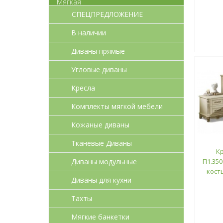
СПЕЦПРЕДЛОЖЕНИЕ
В наличии
Диваны прямые
Угловые диваны
Кресла
Комплекты мягкой мебели
Кожаные диваны
Тканевые Диваны
К
Диваны модульные
П1.350
кост
Диваны для кухни
Тахты
Мягкие банкетки