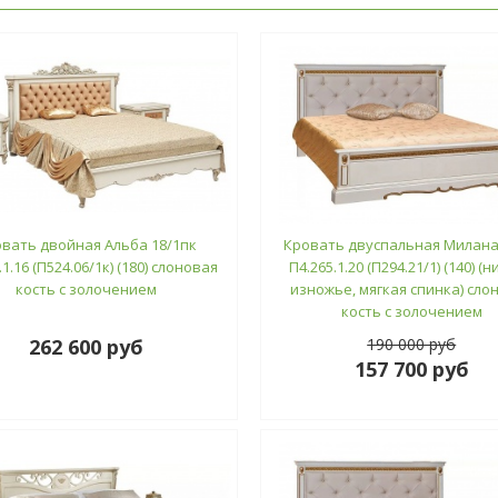
вать двойная Альба 18/1пк
Кровать двуспальная Милана
.1.16 (П524.06/1к) (180) слоновая
П4.265.1.20 (П294.21/1) (140) (
кость с золочением
изножье, мягкая спинка) сло
кость с золочением
262 600 руб
190 000 руб
157 700 руб