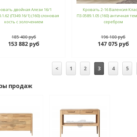
ровать двойная Алези 16/1
Кровать 2-16 Валенсия Кла
.1.62 (П349.16/1) (160) слоновая
П3.0589.1.05 (160) античная те
кость с золочением
серебром
185 400 руб
196 100 руб
153 882 руб
147 075 руб
<
1
2
3
4
5
ры продаж