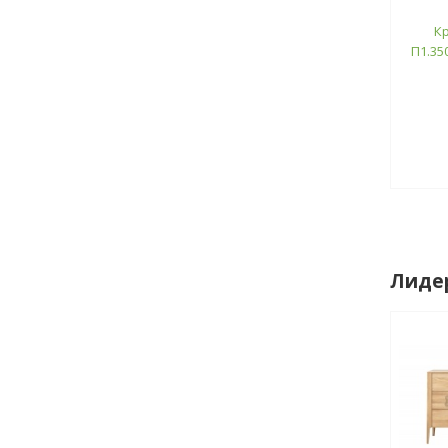
К
П1.350
Лиде