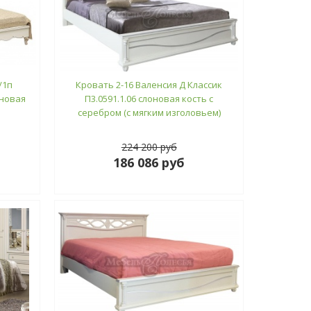
/1п
Кровать 2-16 Валенсия Д Классик
лоновая
П3.0591.1.06 слоновая кость с
серебром (с мягким изголовьем)
224 200 руб
186 086 руб