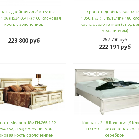
вать двойная Альба 16/1пк
Кровать двойная Алези 18
.1.06 (П524.05/1к) (160) слоновая
П1.350.1.73 (П349.18/1п) (180) с
кость с золочением
кость с золочением (с подъ
механизмом)
223 800 руб
267 700 руб
222 191 руб
вать Милана 18м П4.265.1.32
Кровать 2-18 Валенсия Д Кл
294.36м) (180) с механизмом,
П3.0591.1.08 слоновая кост
оновая кость с золочением
серебром