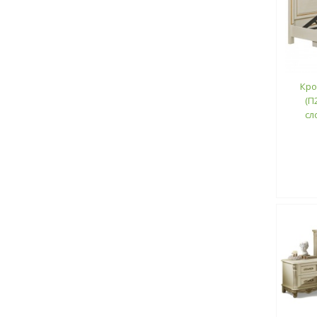
Кро
(П
сл