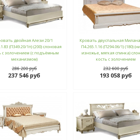
ровать двойная Алези 20/1
Кровать двуспальная Милана
.1.83 (П349.20/1п) (200) слоновая
П4.265.1.16 (П294.06/1) (180) (
ь с золочением (с подъёмным
изножье, мягкая спинка) сло
механизмом)
кость с золочением
286 200 руб
232 600 руб
237 546 руб
193 058 руб