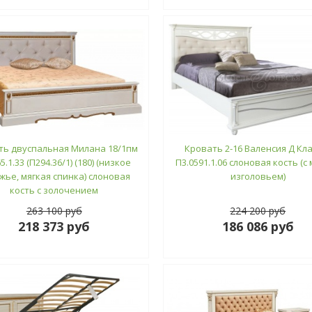
ть двуспальная Милана 18/1пм
Кровать 2-16 Валенсия Д Кл
5.1.33 (П294.36/1) (180) (низкое
П3.0591.1.06 слоновая кость (с
жье, мягкая спинка) слоновая
изголовьем)
кость с золочением
263 100 руб
224 200 руб
218 373 руб
186 086 руб