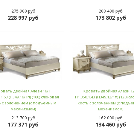
275 900 руб
209 400 руб
228 997 руб
173 802 руб
ровать двойная Алези 16/1
Кровать двойная Алези 12
.1.63 (П349.16/1п) (160) слоновая
П1.350.1.43 (П349.12/1п) (120) с
ь с золочением (с подъёмным
кость с золочением (с подъ
механизмом)
механизмом)
213 700 руб
162 000 руб
177 371 руб
134 460 руб