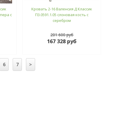
ссик
Кровать 2-16 Валенсия Д Классик
мпера с
П3.0591.1.05 слоновая кость с
серебром
201 600 руб
167 328 руб
6
7
>