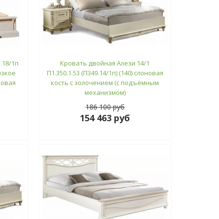
 18/1п
Кровать двойная Алези 14/1
низкое
П1.350.1.53 (П349.14/1п) (140) слоновая
новая
кость с золочением (с подъёмным
механизмом)
186 100 руб
154 463 руб