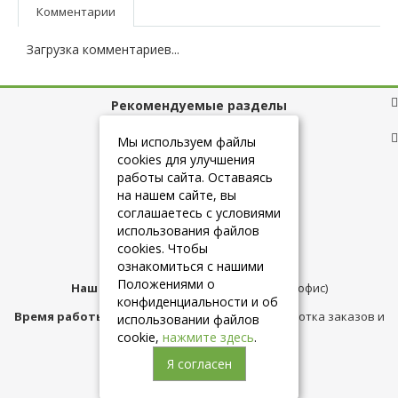
Комментарии
Загрузка комментариев...
Рекомендуемые разделы
Полезные ссылки
Мы используем файлы
cookies для улучшения
работы сайта. Оставаясь
на нашем сайте, вы
+7 (925) 084-10-60
соглашаетесь с условиями
использования файлов
cookies. Чтобы
info@belmebelshop.ru
ознакомиться с нашими
Положениями о
Наш адрес:
Москва
,
ул.Плещеева д.12 (офис)
конфиденциальности и об
Время работы магазина:
с 10:00 до 21:00 (обработка заказов и
использовании файлов
консультация)
cookie,
нажмите здесь
.
Я согласен