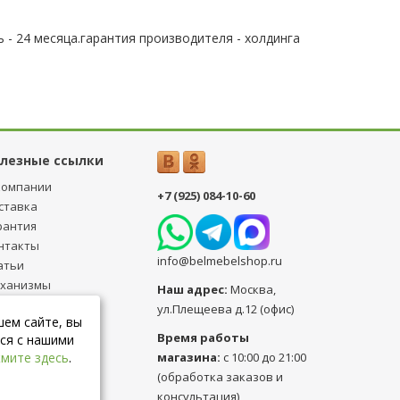
 - 24 месяца.гарантия производителя - холдинга
лезные ссылки
компании
+7 (925) 084-10-60
ставка
рантия
нтакты
info@belmebelshop.ru
атьи
ханизмы
Наш адрес:
Москва
,
ансформации
ул.Плещеева д.12 (офис)
шем сайте, вы
бличная оферта
Время работы
ся с нашими
магазина:
с 10:00 до 21:00
мите здесь
.
(обработка заказов и
консультация)