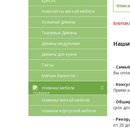
Кресла
Описа
Комплекты мягкой мебели
Кожаные диваны
ВНИМАНИ
Тканевые Диваны
Наши
Диваны модульные
Диваны для кухни
Тахты
-
Самый
Вы опла
Мягкие банкетки
-
Консул
Новинки мебели
Приём з
Новинки мягкой мебели
-
Обшир
срок до
Новинки корпусной мебели
-
Рекор
от 20 до