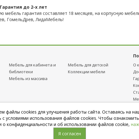
Гарантия до 2-х лет
ую мебель гарантия составляет 18 месяцев, на корпусную мебель
ев, ГомельДрев, ЛидаМебель!
По
Мебель для кабинета и
Мебель для детcкой
О 
библиотеки
Коллекции мебели
До
Мебель из массива
Га
Ко
Ст
Ме
тр
м файлы cookies для улучшения работы сайта. Оставаясь на на
Пу
 с условиями использования файлов cookies. Чтобы ознакомить
 о конфиденциальности и об использовании файлов cookie,
наж
Я согласен