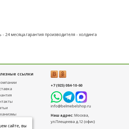
 - 24 месяца.гарантия производителя - холдинга
лезные ссылки
компании
+7 (925) 084-10-60
ставка
рантия
нтакты
info@belmebelshop.ru
атьи
ханизмы
Наш адрес:
Москва
,
ансформации
ул.Плещеева д.12 (офис)
шем сайте, вы
бличная оферта