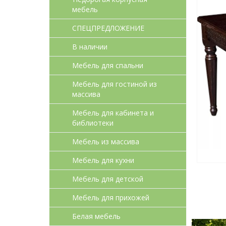
мебель
СПЕЦПРЕДЛОЖЕНИЕ
В наличии
Мебель для спальни
Мебель для гостиной из
массива
Мебель для кабинета и
библиотеки
Мебель из массива
Мебель для кухни
Мебель для детcкой
Мебель для прихожей
Белая мебель