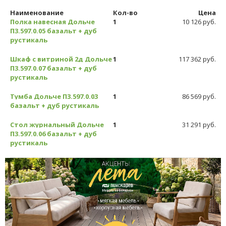
Наименование
Кол-во
Цена
Полка навесная Дольче
1
10 126 руб.
П3.597.0.05 базальт + дуб
рустикаль
Шкаф с витриной 2д Дольче
1
117 362 руб.
П3.597.0.07 базальт + дуб
рустикаль
Тумба Дольче П3.597.0.03
1
86 569 руб.
базальт + дуб рустикаль
Стол журнальный Дольче
1
31 291 руб.
П3.597.0.06 базальт + дуб
рустикаль