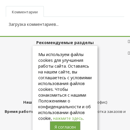
Комментарии
Загрузка комментариев...
Рекомендуемые разделы
Полезные ссылки
Мы используем файлы
cookies для улучшения
работы сайта. Оставаясь
на нашем сайте, вы
+7 (925) 084-10-60
соглашаетесь с условиями
использования файлов
cookies. Чтобы
info@belmebelshop.ru
ознакомиться с нашими
Положениями о
Наш адрес:
Москва
,
ул.Плещеева д.12 (офис)
конфиденциальности и об
Время работы магазина:
с 10:00 до 21:00 (обработка заказов и
использовании файлов
консультация)
cookie,
нажмите здесь
.
Я согласен