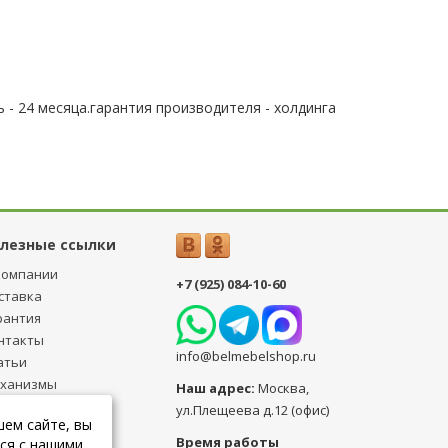
 - 24 месяца.гарантия производителя - холдинга
лезные ссылки
компании
+7 (925) 084-10-60
ставка
рантия
нтакты
info@belmebelshop.ru
атьи
ханизмы
Наш адрес:
Москва
,
ансформации
ул.Плещеева д.12 (офис)
шем сайте, вы
бличная оферта
Время работы
ся с нашими