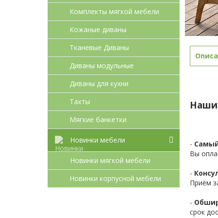
Комплекты мягкой мебели
Кожаные диваны
Тканевые Диваны
Описа
Диваны модульные
Диваны для кухни
Тахты
Наши
Мягкие банкетки
Новинки мебели
-
Самый
Вы опла
Новинки мягкой мебели
-
Консул
Новинки корпусной мебели
Приём з
-
Обшир
срок до