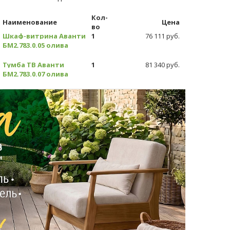
Кол-
Наименование
Цена
во
Шкаф-витрина Аванти
1
76 111 руб.
БМ2.783.0.05 олива
Тумба ТВ Аванти
1
81 340 руб.
БМ2.783.0.07 олива