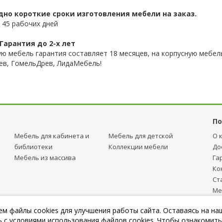
дно короткие сроки изготовления мебели на заказ.
 45 рабочих дней
Гарантия до 2-х лет
ую мебель гарантия составляет 18 месяцев, на корпусную мебель
ев, ГомельДрев, ЛидаМебель!
По
Мебель для кабинета и
Мебель для детcкой
О 
библиотеки
Коллекции мебели
До
Мебель из массива
Га
Ко
Ст
Ме
тр
м файлы cookies для улучшения работы сайта. Оставаясь на на
Пу
 с условиями использования файлов cookies. Чтобы ознакомить