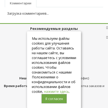
Комментарии
Загрузка комментариев...
Рекомендуемые разделы
Полезные ссылки
Мы используем файлы
cookies для улучшения
работы сайта. Оставаясь
на нашем сайте, вы
+7 (925) 084-10-60
соглашаетесь с условиями
использования файлов
cookies. Чтобы
info@belmebelshop.ru
ознакомиться с нашими
Положениями о
Наш адрес:
Москва
,
ул.Плещеева д.12 (офис)
конфиденциальности и об
Время работы магазина:
с 10:00 до 21:00 (обработка заказов и
использовании файлов
консультация)
cookie,
нажмите здесь
.
Я согласен