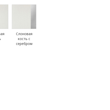
вая
Слоновая
ь
кость с
серебром