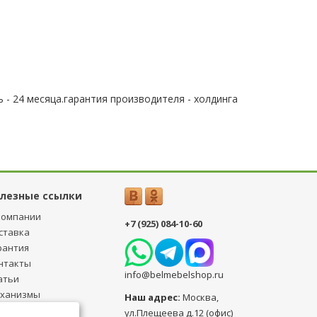
 - 24 месяца.гарантия производителя - холдинга
лезные ссылки
компании
+7 (925) 084-10-60
ставка
рантия
нтакты
info@belmebelshop.ru
атьи
ханизмы
Наш адрес:
Москва
,
ансформации
ул.Плещеева д.12 (офис)