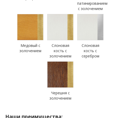
патинированием
с золочением
Медовый с
Слоновая
Слоновая
золочением
кость с
кость с
золочением
серебром
Черешня с
золочением
Наши преимущества: