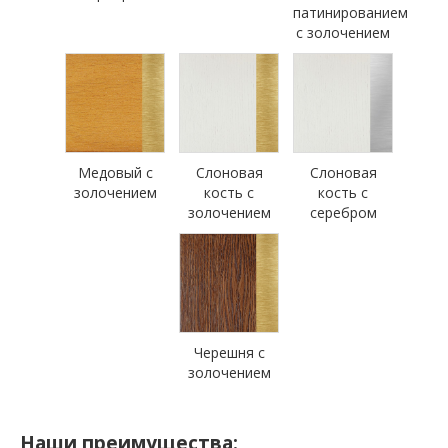
патинированием
с золочением
Медовый с
Слоновая
Слоновая
золочением
кость с
кость с
золочением
серебром
Черешня с
золочением
Наши преимущества: