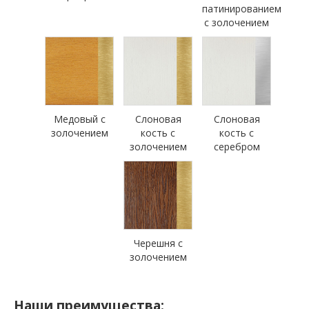
патинированием
с золочением
Медовый с
Слоновая
Слоновая
золочением
кость с
кость с
золочением
серебром
Черешня с
золочением
Наши преимущества: