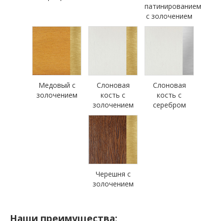
патинированием
с золочением
Медовый с
Слоновая
Слоновая
золочением
кость с
кость с
золочением
серебром
Черешня с
золочением
Наши преимущества: