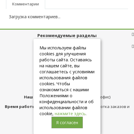
Комментарии
Загрузка комментариев...
Рекомендуемые разделы
Полезные ссылки
Мы используем файлы
cookies для улучшения
работы сайта. Оставаясь
на нашем сайте, вы
+7 (925) 084-10-60
соглашаетесь с условиями
использования файлов
cookies. Чтобы
info@belmebelshop.ru
ознакомиться с нашими
Положениями о
Наш адрес:
Москва
,
ул.Плещеева д.12 (офис)
конфиденциальности и об
Время работы магазина:
с 10:00 до 21:00 (обработка заказов и
использовании файлов
консультация)
cookie,
нажмите здесь
.
Я согласен