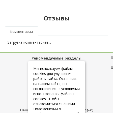
Отзывы
Комментарии
Загрузка комментариев...
Рекомендуемые разделы
Полезные ссылки
Мы используем файлы
cookies для улучшения
работы сайта. Оставаясь
на нашем сайте, вы
+7 (925) 084-10-60
соглашаетесь с условиями
использования файлов
cookies. Чтобы
info@belmebelshop.ru
ознакомиться с нашими
Положениями о
Наш адрес:
Москва
,
ул.Плещеева д.12 (офис)