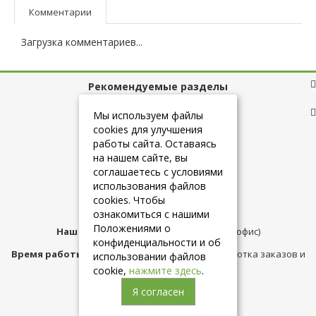
Комментарии
Загрузка комментариев...
Рекомендуемые разделы
Полезные ссылки
Мы используем файлы
cookies для улучшения
работы сайта. Оставаясь
на нашем сайте, вы
+7 (925) 084-10-60
соглашаетесь с условиями
использования файлов
cookies. Чтобы
info@belmebelshop.ru
ознакомиться с нашими
Положениями о
Наш адрес:
Москва
,
ул.Плещеева д.12 (офис)
конфиденциальности и об
Время работы магазина:
с 10:00 до 21:00 (обработка заказов и
использовании файлов
консультация)
cookie,
нажмите здесь
.
Я согласен