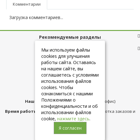
Комментарии
Загрузка комментариев...
Рекомендуемые разделы
Полезные ссылки
Мы используем файлы
cookies для улучшения
работы сайта. Оставаясь
на нашем сайте, вы
+7 (925) 084-10-60
соглашаетесь с условиями
использования файлов
cookies. Чтобы
info@belmebelshop.ru
ознакомиться с нашими
Положениями о
Наш адрес:
Москва
,
ул.Плещеева д.12 (офис)
конфиденциальности и об
Время работы магазина:
с 10:00 до 21:00 (обработка заказов и
использовании файлов
консультация)
cookie,
нажмите здесь
.
Я согласен